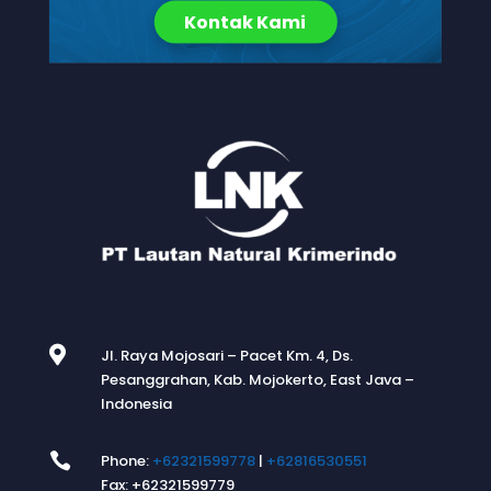
Kontak Kami

Jl. Raya Mojosari – Pacet Km. 4, Ds.
Pesanggrahan, Kab. Mojokerto, East Java –
Indonesia

Phone:
+62321599778
|
+62816530551
Fax: +62321599779