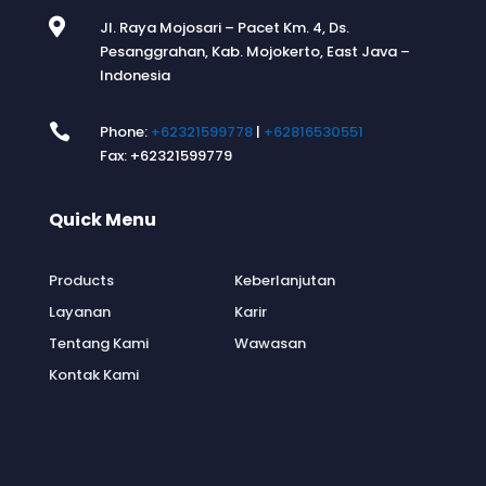

Jl. Raya Mojosari – Pacet Km. 4, Ds.
Pesanggrahan, Kab. Mojokerto, East Java –
Indonesia

Phone:
+62321599778
|
+62816530551
Fax: +62321599779
Quick Menu
.
Products
Keberlanjutan
Layanan
Karir
Tentang Kami
Wawasan
Kontak Kami