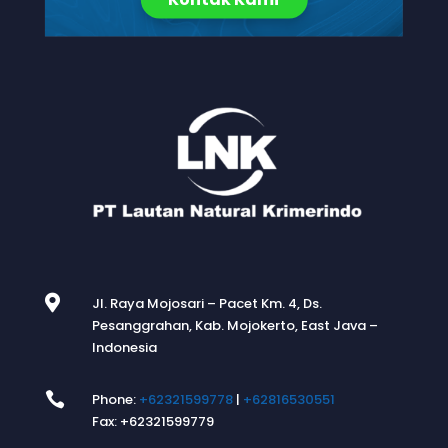

Jl. Raya Mojosari – Pacet Km. 4, Ds.
Pesanggrahan, Kab. Mojokerto, East Java –
Indonesia

Phone:
+62321599778
|
+62816530551
Fax: +62321599779