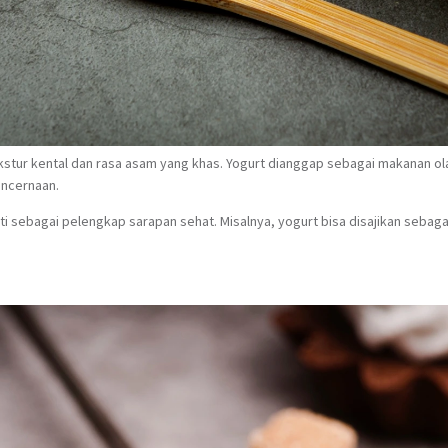
ekstur kental dan rasa asam yang khas. Yogurt dianggap sebagai makanan o
encernaan.
mati sebagai pelengkap sarapan sehat. Misalnya, yogurt bisa disajikan sebag