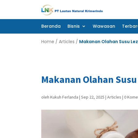
Beranda
Bisnis
Wawasan
Terbar
Beranda
Bisnis
Wawasan
Terbar
Home
/
Articles
/
Makanan Olahan Susu Lez
Makanan Olahan Susu 
oleh
Kukuh Ferlanda
|
Sep 22, 2025
|
Articles
|
0 Kome