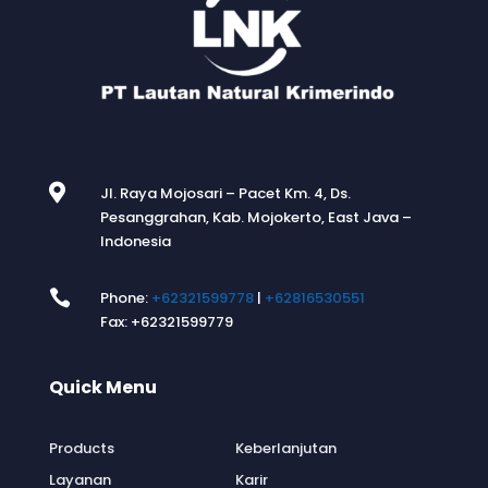

Jl. Raya Mojosari – Pacet Km. 4, Ds.
Pesanggrahan, Kab. Mojokerto, East Java –
Indonesia

Phone:
+62321599778
|
+62816530551
Fax: +62321599779
Quick Menu
.
Products
Keberlanjutan
Layanan
Karir