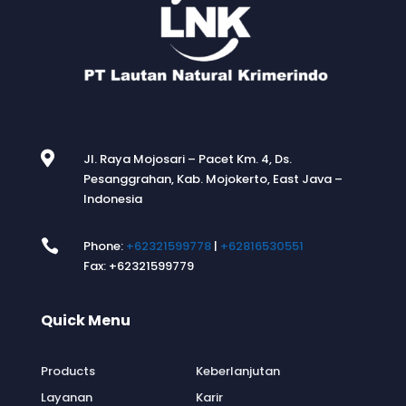

Jl. Raya Mojosari – Pacet Km. 4, Ds.
Pesanggrahan, Kab. Mojokerto, East Java –
Indonesia

Phone:
+62321599778
|
+62816530551
Fax: +62321599779
Quick Menu
.
Products
Keberlanjutan
Layanan
Karir