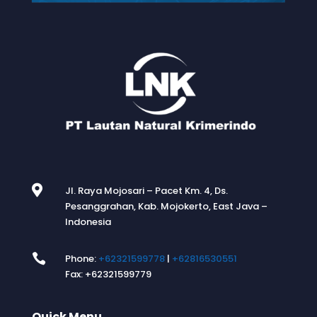

Jl. Raya Mojosari – Pacet Km. 4, Ds.
Pesanggrahan, Kab. Mojokerto, East Java –
Indonesia

Phone:
+62321599778
|
+62816530551
Fax: +62321599779
Quick Menu
.