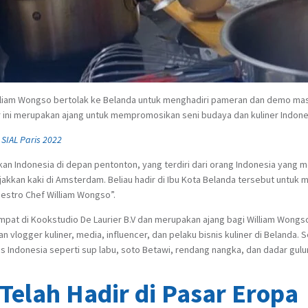
 William Wongso bertolak ke Belanda untuk menghadiri pameran dan demo masa
r ini merupakan ajang untuk mempromosikan seni budaya dan kuliner Indone
SIAL Paris 2022
 Indonesia di depan pentonton, yang terdiri dari orang Indonesia yang 
injakkan kaki di Amsterdam. Beliau hadir di Ibu Kota Belanda tersebut untuk
estro Chef William Wongso”.
mpat di Kookstudio De Laurier B.V dan merupakan ajang bagi William Wongso
 vlogger kuliner, media, influencer, dan pelaku bisnis kuliner di Belanda. 
 Indonesia seperti sup labu, soto Betawi, rendang nangka, dan dadar gulu
Telah Hadir di Pasar Eropa