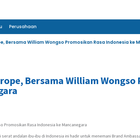
u
Perusahaan
u
Perusahaan
pe, Bersama William Wongso Promosikan Rasa Indonesia ke
urope, Bersama William Wongso
gara
so Promosikan Rasa Indonesia ke Mancanegara
 serat andalan ibu-ibu di Indonesia ini hadir untuk menemani Brand Ambas