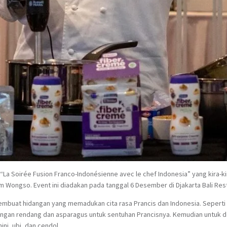
“La Soirée Fusion Franco-Indonésienne avec le chef Indonesia” yang kira-ki
m Wongso. Event ini diadakan pada tanggal 6 Desember di Djakarta Bali Resta
embuat hidangan yang memadukan cita rasa Prancis dan Indonesia. Sepert
dengan rendang dan asparagus untuk sentuhan Prancisnya. Kemudian untuk 
ini, ubi, dan cendol.