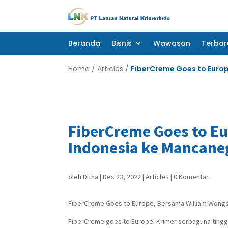
Beranda
Bisnis
Wawasan
Terbar
Beranda
Bisnis
Wawasan
Terbar
Home
/
Articles
/
FiberCreme Goes to Euro
FiberCreme Goes to E
Indonesia ke Mancane
oleh
Ditha
|
Des 23, 2022
|
Articles
|
0 Komentar
FiberCreme Goes to Europe, Bersama William Wong
FiberCreme goes to Europe! Krimer serbaguna tinggi