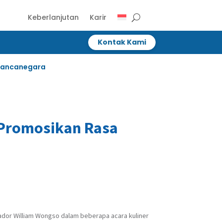
Keberlanjutan
Karir
Kontak Kami
Kontak Kami
 Mancanegara
 Promosikan Rasa
sador William Wongso dalam beberapa acara kuliner