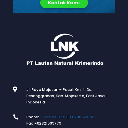
Kontak Kami

Jl. Raya Mojosari – Pacet Km. 4, Ds.
Pesanggrahan, Kab. Mojokerto, East Java –
Indonesia

Phone:
+62321599778
|
+62816530551
Fax: +62321599779