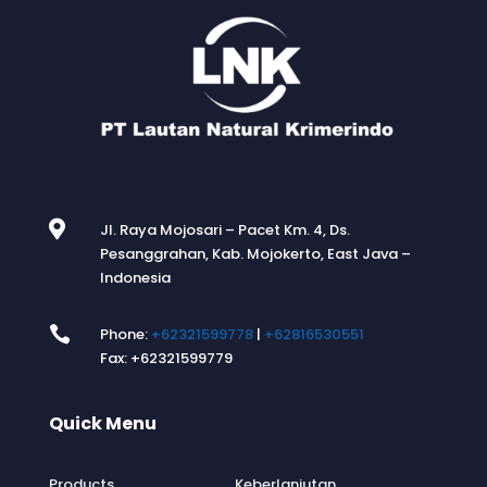

Jl. Raya Mojosari – Pacet Km. 4, Ds.
Pesanggrahan, Kab. Mojokerto, East Java –
Indonesia

Phone:
+62321599778
|
+62816530551
Fax: +62321599779
Quick Menu
.
Products
Keberlanjutan