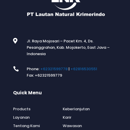

Jl. Raya Mojosari – Pacet Km. 4, Ds.
Pesanggrahan, Kab. Mojokerto, East Java –
Indonesia

Phone:
+62321599778
|
+62816530551
Fax: +62321599779
Quick Menu
.
Products
Keberlanjutan
Layanan
Karir
Tentang Kami
Wawasan