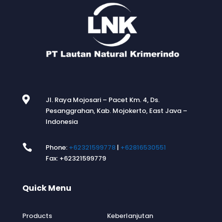

Jl. Raya Mojosari – Pacet Km. 4, Ds.
Pesanggrahan, Kab. Mojokerto, East Java –
Indonesia

Phone:
+62321599778
|
+62816530551
Fax: +62321599779
Quick Menu
.
Products
Keberlanjutan