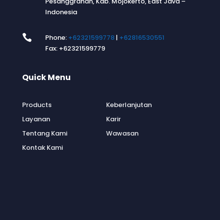
Pesanggrahan, Kab. Mojokerto, East Java –
Indonesia

Phone:
+62321599778
|
+62816530551
Fax: +62321599779
Quick Menu
.
Products
Keberlanjutan
Layanan
Karir
Tentang Kami
Wawasan
Kontak Kami