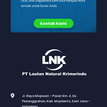
OEM, lihat bagaimana kami bisa menjadi mitra
terbaik untuk bisnis Anda.
Kontak Kami

Jl. Raya Mojosari – Pacet Km. 4, Ds.
Pesanggrahan, Kab. Mojokerto, East Java –
Indonesia