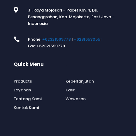

Jl. Raya Mojosari – Pacet Km. 4, Ds.
Pesanggrahan, Kab. Mojokerto, East Java –
Indonesia

Phone:
+62321599778
|
+62816530551
Fax: +62321599779
Quick Menu
.
Products
Keberlanjutan
Layanan
Karir
Tentang Kami
Wawasan
Kontak Kami