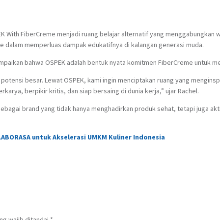
PEK With FiberCreme menjadi ruang belajar alternatif yang menggabungkan 
eme dalam memperluas dampak edukatifnya di kalangan generasi muda.
mpaikan bahwa OSPEK adalah bentuk nyata komitmen FiberCreme untuk me
potensi besar. Lewat OSPEK, kami ingin menciptakan ruang yang menginspir
rya, berpikir kritis, dan siap bersaing di dunia kerja,” ujar Rachel.
ebagai brand yang tidak hanya menghadirkan produk sehat, tetapi juga 
ABORASA untuk Akselerasi UMKM Kuliner Indonesia
ng wajib ditandai
*