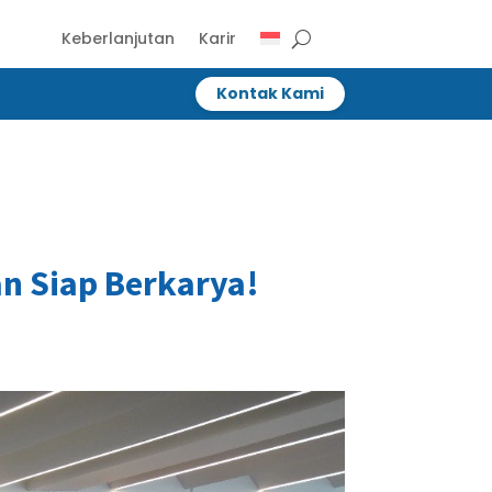
Keberlanjutan
Karir
Kontak Kami
Kontak Kami
an Siap Berkarya!