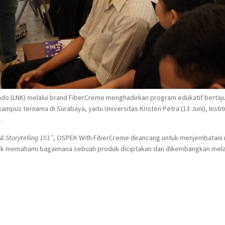
ndo (LNK) melalui brand FiberCreme menghadirkan program edukatif bertaju
 kampus ternama di Surabaya, yaitu Universitas Kristen Petra (13 Juni), Inst
.
& Storytelling 101”
, OSPEK With FiberCreme dirancang untuk menjembatani 
ak memahami bagaimana sebuah produk diciptakan dan dikembangkan melalu