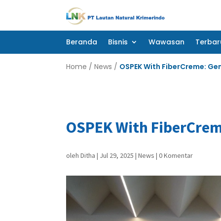
Beranda
Bisnis
Wawasan
Terbar
Beranda
Bisnis
Wawasan
Terbar
Home
/
News
/
OSPEK With FiberCreme: Gen 
OSPEK With FiberCreme
oleh
Ditha
|
Jul 29, 2025
|
News
|
0 Komentar