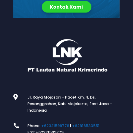
Kontak Kami

Jl. Raya Mojosari – Pacet Km. 4, Ds.
Pesanggrahan, Kab. Mojokerto, East Java –
Indonesia

Phone:
+62321599778
|
+62816530551
Fax: +62321599779