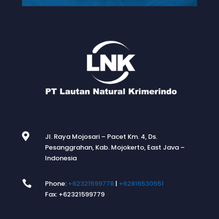

Jl. Raya Mojosari – Pacet Km. 4, Ds.
Pesanggrahan, Kab. Mojokerto, East Java –
Indonesia

Phone:
+62321599778
|
+62816530551
Fax: +62321599779