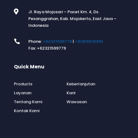

Jl. Raya Mojosari – Pacet Km. 4, Ds.
Pesanggrahan, Kab. Mojokerto, East Java –
Indonesia

Phone:
+62321599778
|
+62816530551
Fax: +62321599779
Quick Menu
.
Products
Keberlanjutan
Layanan
Karir
Tentang Kami
Wawasan
Kontak Kami