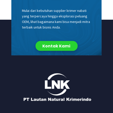
Krimer, produk susu dalam
Lautan Dairy
, produk bahan
bubuk dalam Lautan Premix dan produk krimer non susu
Mulai dari kebutuhan supplier krimer nabati
sehat dalam FiberCreme yang bisa dipilih sesuai kebutuhan
yang terpercaya hingga eksplorasi peluang
Anda.
OEM, lihat bagaimana kami bisa menjadi mitra
terbaik untuk bisnis Anda.
Kontak Kami